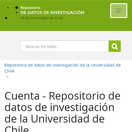
Ir
al
Cambi
contenido
naveg
principal
Buscar
Repositorio de datos de investigación de la Universidad de
Chile
>
Cuenta - Repositorio de
datos de investigación
de la Universidad de
Chile