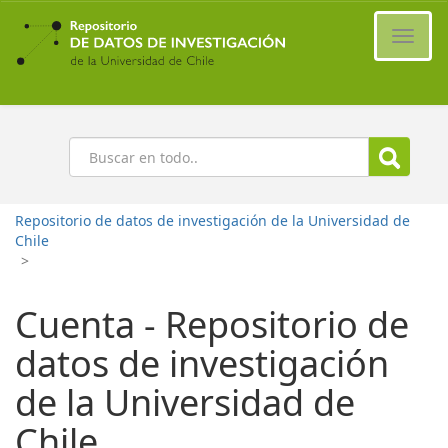
Ir
al
Cambi
contenido
naveg
principal
Buscar
Repositorio de datos de investigación de la Universidad de
Chile
>
Cuenta - Repositorio de
datos de investigación
de la Universidad de
Chile