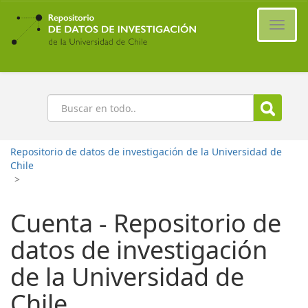
Ir
al
Cambi
contenido
naveg
principal
Buscar
Repositorio de datos de investigación de la Universidad de
Chile
>
Cuenta - Repositorio de
datos de investigación
de la Universidad de
Chile