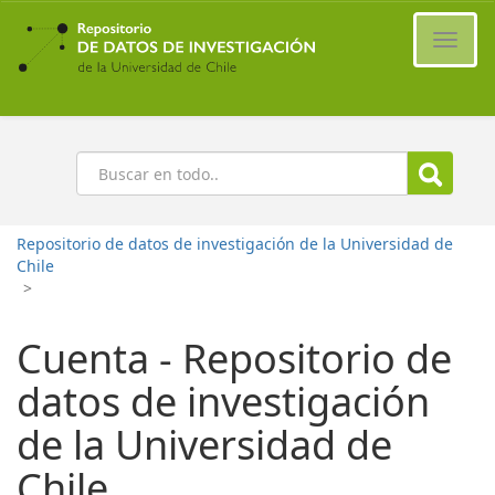
Ir
al
Cambi
contenido
naveg
principal
Buscar
Repositorio de datos de investigación de la Universidad de
Chile
>
Cuenta - Repositorio de
datos de investigación
de la Universidad de
Chile