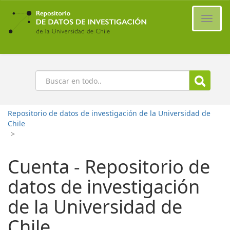
Ir
al
Cambi
contenido
naveg
principal
Buscar
Repositorio de datos de investigación de la Universidad de
Chile
>
Cuenta - Repositorio de
datos de investigación
de la Universidad de
Chile