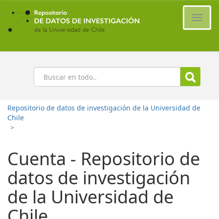
Ir
al
Cambi
contenido
naveg
principal
Buscar
Repositorio de datos de investigación de la Universidad de
Chile
>
Cuenta - Repositorio de
datos de investigación
de la Universidad de
Chile