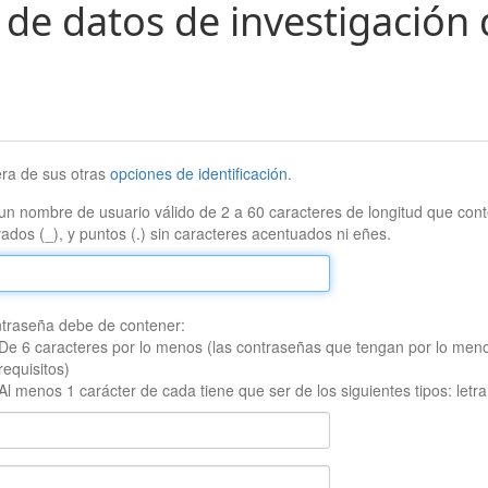
 de datos de investigación 
era de sus otras
opciones de identificación
.
un nombre de usuario válido de 2 a 60 caracteres de longitud que conte
ados (_), y puntos (.) sin caracteres acentuados ni eñes.
traseña debe de contener:
De 6 caracteres por lo menos (las contraseñas que tengan por lo men
requisitos)
Al menos 1 carácter de cada tiene que ser de los siguientes tipos: let