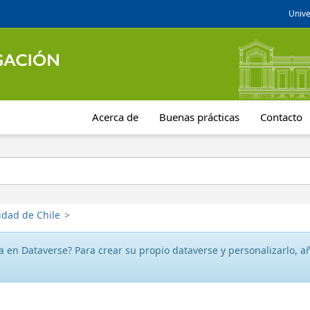
Unive
Acerca de
Buenas prácticas
Contacto
idad de Chile
>
 en Dataverse? Para crear su propio dataverse y personalizarlo, aña