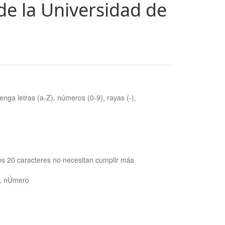
de la Universidad de
nga letras (a-Z), números (0-9), rayas (-),
os 20 caracteres no necesitan cumplir más
ra, nÚmero