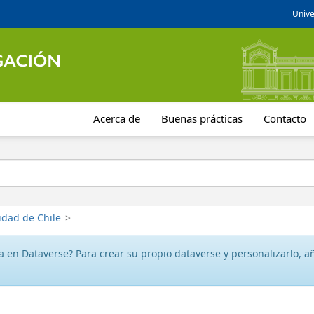
Unive
Acerca de
Buenas prácticas
Contacto
idad de Chile
>
 en Dataverse? Para crear su propio dataverse y personalizarlo, aña