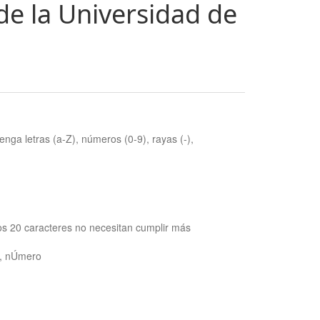
de la Universidad de
nga letras (a-Z), números (0-9), rayas (-),
os 20 caracteres no necesitan cumplir más
ra, nÚmero