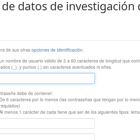
 de datos de investigación 
era de sus otras
opciones de identificación
.
un nombre de usuario válido de 2 a 60 caracteres de longitud que conte
ados (_), y puntos (.) sin caracteres acentuados ni eñes.
traseña debe de contener:
De 6 caracteres por lo menos (las contraseñas que tengan por lo men
requisitos)
Al menos 1 carácter de cada tiene que ser de los siguientes tipos: let