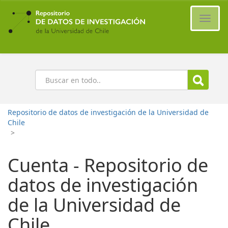
Ir
al
Cambi
contenido
naveg
principal
Buscar
Repositorio de datos de investigación de la Universidad de
Chile
>
Cuenta - Repositorio de
datos de investigación
de la Universidad de
Chile