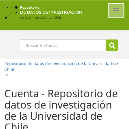
Ir
al
Cambi
contenido
naveg
principal
Buscar
Repositorio de datos de investigación de la Universidad de
Chile
>
Cuenta - Repositorio de
datos de investigación
de la Universidad de
Chile