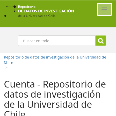
Ir
al
Cambi
contenido
naveg
principal
Buscar
Repositorio de datos de investigación de la Universidad de
Chile
>
Cuenta - Repositorio de
datos de investigación
de la Universidad de
Chile