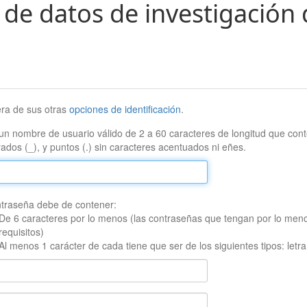
 de datos de investigación 
era de sus otras
opciones de identificación
.
un nombre de usuario válido de 2 a 60 caracteres de longitud que conte
ados (_), y puntos (.) sin caracteres acentuados ni eñes.
traseña debe de contener:
De 6 caracteres por lo menos (las contraseñas que tengan por lo men
requisitos)
Al menos 1 carácter de cada tiene que ser de los siguientes tipos: let