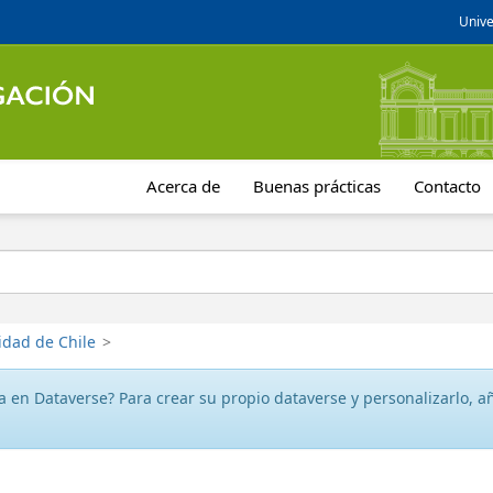
Unive
Acerca de
Buenas prácticas
Contacto
idad de Chile
>
 en Dataverse? Para crear su propio dataverse y personalizarlo, aña