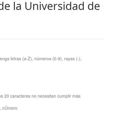
de la Universidad de
nga letras (a-Z), números (0-9), rayas (-),
os 20 caracteres no necesitan cumplir más
ra, nÚmero