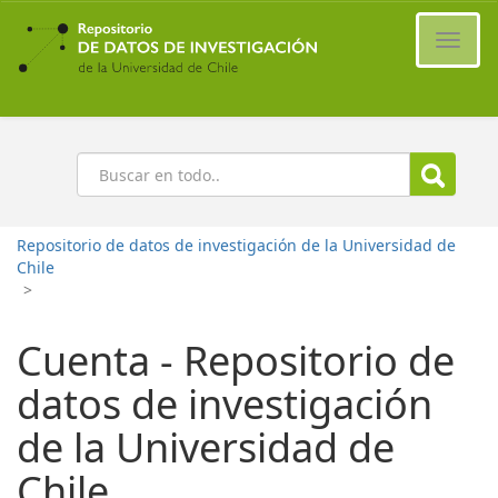
Ir
al
Cambi
contenido
naveg
principal
Buscar
Repositorio de datos de investigación de la Universidad de
Chile
>
Cuenta - Repositorio de
datos de investigación
de la Universidad de
Chile