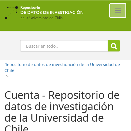
Ir
al
Cambi
contenido
naveg
principal
Buscar
Repositorio de datos de investigación de la Universidad de
Chile
>
Cuenta - Repositorio de
datos de investigación
de la Universidad de
Chile