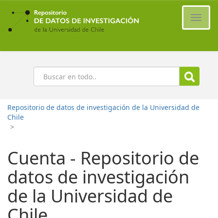
Ir
al
Cambi
contenido
naveg
principal
Buscar
Repositorio de datos de investigación de la Universidad de
Chile
>
Cuenta - Repositorio de
datos de investigación
de la Universidad de
Chile