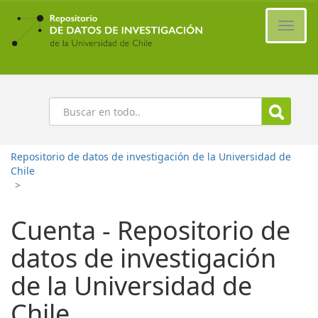
Ir
al
Cambi
contenido
naveg
principal
Buscar
Repositorio de datos de investigación de la Universidad de
Chile
>
Cuenta - Repositorio de
datos de investigación
de la Universidad de
Chile