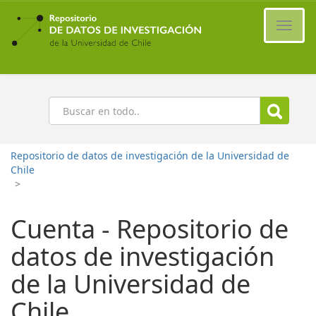
Ir
al
Cambi
contenido
naveg
principal
Buscar
Repositorio de datos de investigación de la Universidad de
Chile
>
Cuenta - Repositorio de
datos de investigación
de la Universidad de
Chile