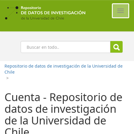
Ir
al
Cambi
contenido
naveg
principal
Buscar
Repositorio de datos de investigación de la Universidad de
Chile
>
Cuenta - Repositorio de
datos de investigación
de la Universidad de
Chile