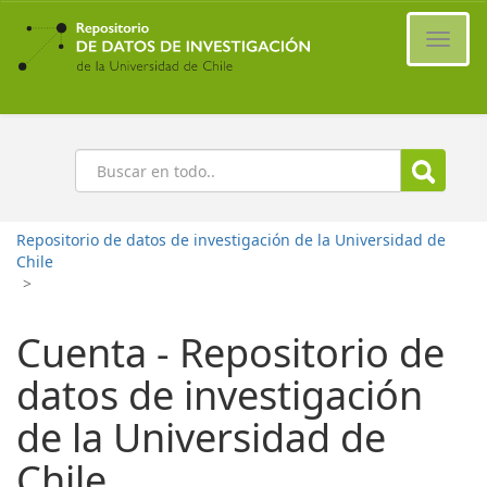
Ir
al
Cambi
contenido
naveg
principal
Buscar
Repositorio de datos de investigación de la Universidad de
Chile
>
Cuenta - Repositorio de
datos de investigación
de la Universidad de
Chile