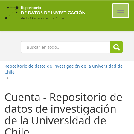
Ir
al
Cambi
contenido
naveg
principal
Buscar
Repositorio de datos de investigación de la Universidad de
Chile
>
Cuenta - Repositorio de
datos de investigación
de la Universidad de
Chile