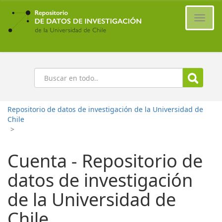
Ir
al
Cambi
contenido
naveg
principal
Buscar
Repositorio de datos de investigación de la Universidad de
Chile
>
Cuenta - Repositorio de
datos de investigación
de la Universidad de
Chile