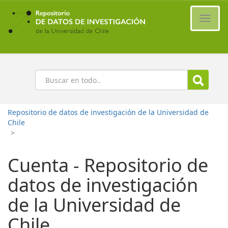
Ir
al
Cambi
contenido
naveg
principal
Buscar
Repositorio de datos de investigación de la Universidad de
Chile
>
Cuenta - Repositorio de
datos de investigación
de la Universidad de
Chile