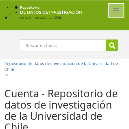
Ir
al
Cambi
contenido
naveg
principal
Buscar
Repositorio de datos de investigación de la Universidad de
Chile
>
Cuenta - Repositorio de
datos de investigación
de la Universidad de
Chile