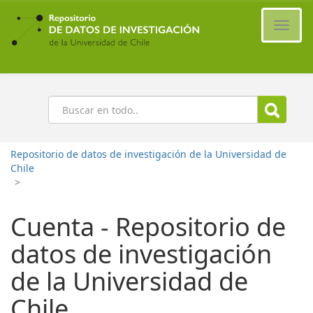
Ir
al
Cambi
contenido
naveg
principal
Buscar
Repositorio de datos de investigación de la Universidad de
Chile
>
Cuenta - Repositorio de
datos de investigación
de la Universidad de
Chile