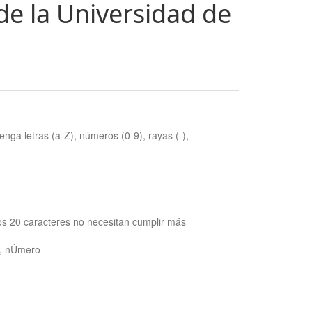
de la Universidad de
nga letras (a-Z), números (0-9), rayas (-),
os 20 caracteres no necesitan cumplir más
ra, nÚmero