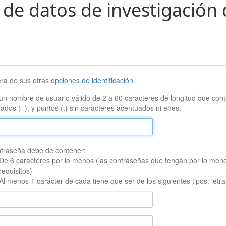
 de datos de investigación 
era de sus otras
opciones de identificación
.
un nombre de usuario válido de 2 a 60 caracteres de longitud que conte
ados (_), y puntos (.) sin caracteres acentuados ni eñes.
traseña debe de contener:
De 6 caracteres por lo menos (las contraseñas que tengan por lo men
requisitos)
Al menos 1 carácter de cada tiene que ser de los siguientes tipos: let