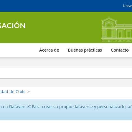
Unive
Acerca de
Buenas prácticas
Contacto
idad de Chile
>
 en Dataverse? Para crear su propio dataverse y personalizarlo, aña