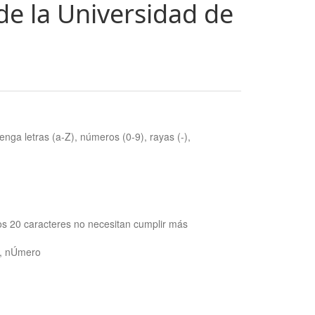
de la Universidad de
nga letras (a-Z), números (0-9), rayas (-),
os 20 caracteres no necesitan cumplir más
ra, nÚmero