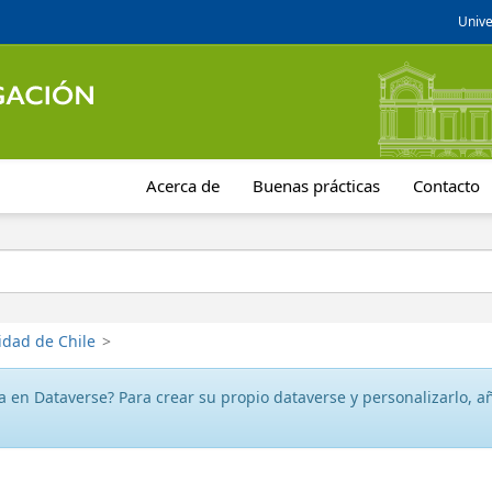
Unive
Acerca de
Buenas prácticas
Contacto
idad de Chile
>
 en Dataverse? Para crear su propio dataverse y personalizarlo, aña