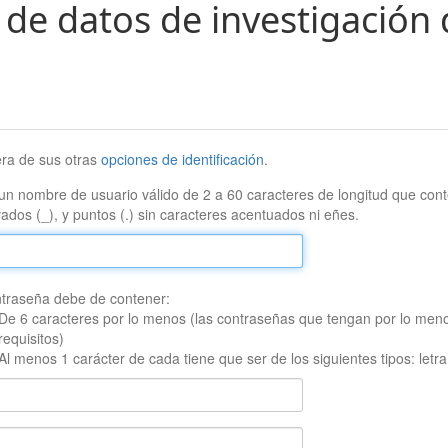
 de datos de investigación 
era de sus otras
opciones de identificación
.
un nombre de usuario válido de 2 a 60 caracteres de longitud que conte
ados (_), y puntos (.) sin caracteres acentuados ni eñes.
traseña debe de contener:
De 6 caracteres por lo menos (las contraseñas que tengan por lo men
requisitos)
Al menos 1 carácter de cada tiene que ser de los siguientes tipos: let