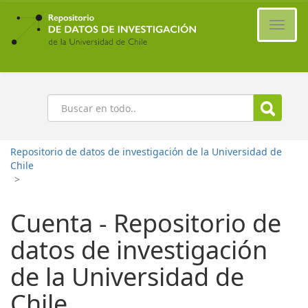
Ir
al
Cambi
contenido
naveg
principal
Buscar
Repositorio de datos de investigación de la Universidad de
Chile
>
Cuenta - Repositorio de
datos de investigación
de la Universidad de
Chile