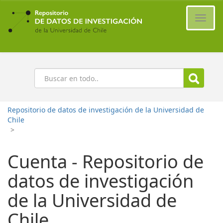
Ir
al
Cambi
contenido
naveg
principal
Buscar
Repositorio de datos de investigación de la Universidad de
Chile
>
Cuenta - Repositorio de
datos de investigación
de la Universidad de
Chile