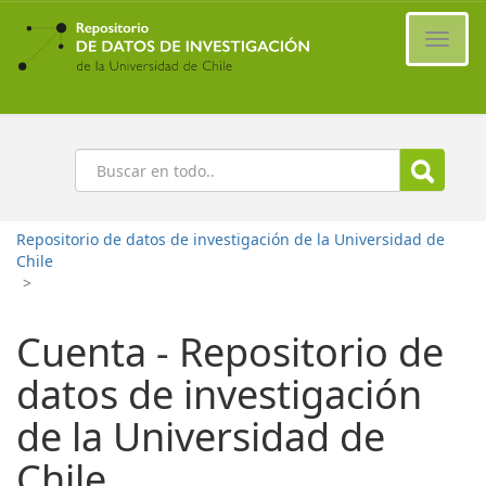
Ir
al
Cambi
contenido
naveg
principal
Buscar
Repositorio de datos de investigación de la Universidad de
Chile
>
Cuenta - Repositorio de
datos de investigación
de la Universidad de
Chile