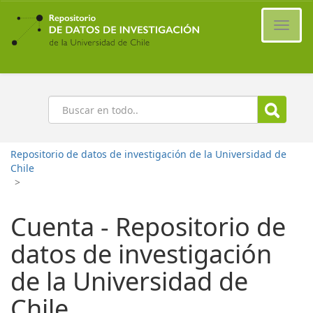
Ir
al
Cambi
contenido
naveg
principal
Buscar
Repositorio de datos de investigación de la Universidad de
Chile
>
Cuenta - Repositorio de
datos de investigación
de la Universidad de
Chile