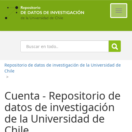
Ir
al
Cambi
contenido
naveg
principal
Buscar
Repositorio de datos de investigación de la Universidad de
Chile
>
Cuenta - Repositorio de
datos de investigación
de la Universidad de
Chile