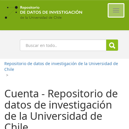
Ir
al
Cambi
contenido
naveg
principal
Buscar
Repositorio de datos de investigación de la Universidad de
Chile
>
Cuenta - Repositorio de
datos de investigación
de la Universidad de
Chile