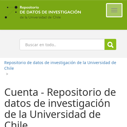
Ir
al
Cambi
contenido
naveg
principal
Buscar
Repositorio de datos de investigación de la Universidad de
Chile
>
Cuenta - Repositorio de
datos de investigación
de la Universidad de
Chile