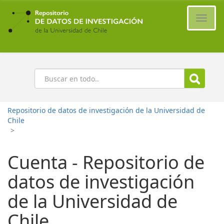
Ir
al
Cambi
contenido
naveg
principal
Buscar
Repositorio de datos de investigación de la Universidad de
Chile
>
Cuenta - Repositorio de
datos de investigación
de la Universidad de
Chile