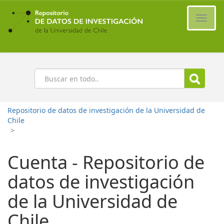
Ir
al
Cambi
contenido
naveg
principal
Buscar
Repositorio de datos de investigación de la Universidad de
Chile
>
Cuenta - Repositorio de
datos de investigación
de la Universidad de
Chile