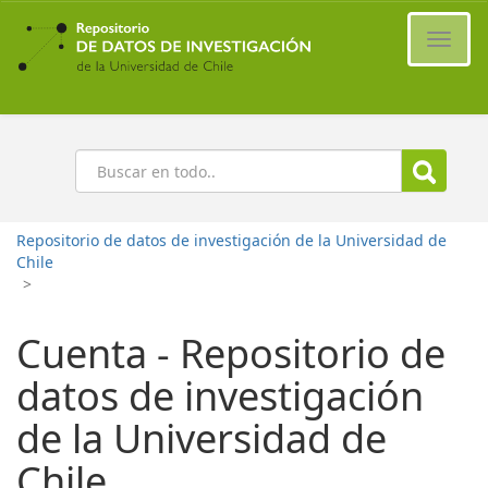
Ir
al
Cambi
contenido
naveg
principal
Buscar
Repositorio de datos de investigación de la Universidad de
Chile
>
Cuenta - Repositorio de
datos de investigación
de la Universidad de
Chile