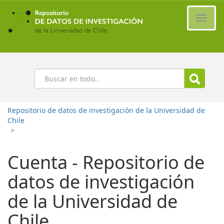
Ir
al
Cambi
contenido
naveg
principal
Buscar
Repositorio de datos de investigación de la Universidad de
Chile
>
Cuenta - Repositorio de
datos de investigación
de la Universidad de
Chile