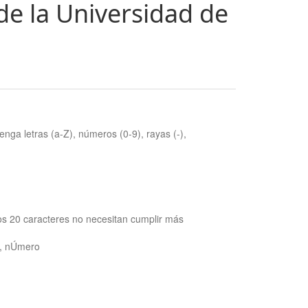
de la Universidad de
nga letras (a-Z), números (0-9), rayas (-),
os 20 caracteres no necesitan cumplir más
ra, nÚmero