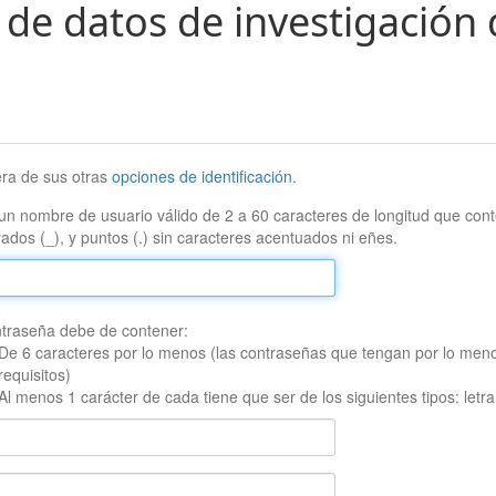
 de datos de investigación 
era de sus otras
opciones de identificación
.
un nombre de usuario válido de 2 a 60 caracteres de longitud que conte
ados (_), y puntos (.) sin caracteres acentuados ni eñes.
traseña debe de contener:
De 6 caracteres por lo menos (las contraseñas que tengan por lo men
requisitos)
Al menos 1 carácter de cada tiene que ser de los siguientes tipos: let