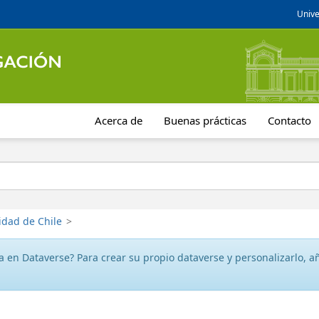
Unive
Acerca de
Buenas prácticas
Contacto
idad de Chile
>
 en Dataverse? Para crear su propio dataverse y personalizarlo, aña