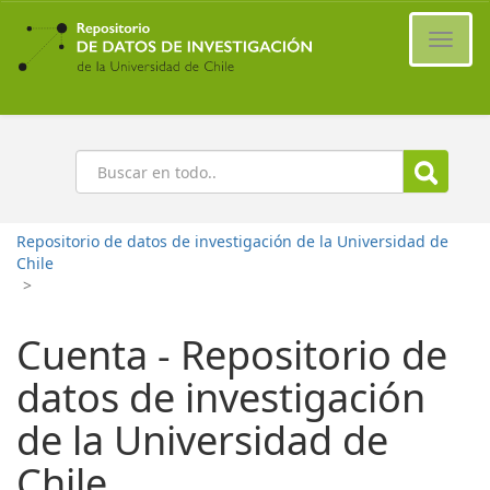
Ir
al
Cambi
contenido
naveg
principal
Buscar
Repositorio de datos de investigación de la Universidad de
Chile
>
Cuenta - Repositorio de
datos de investigación
de la Universidad de
Chile