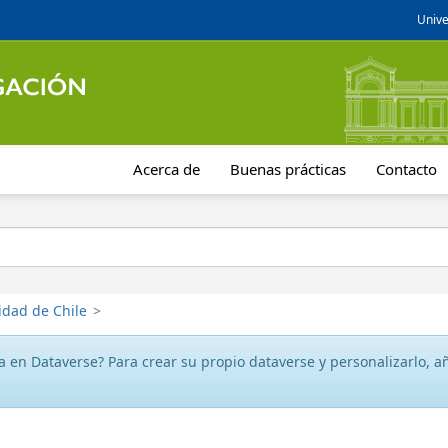
Unive
Acerca de
Buenas prácticas
Contacto
idad de Chile
>
 en Dataverse? Para crear su propio dataverse y personalizarlo, aña