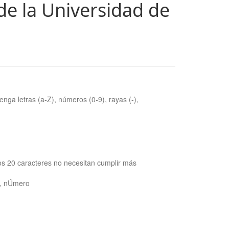
de la Universidad de
nga letras (a-Z), números (0-9), rayas (-),
os 20 caracteres no necesitan cumplir más
ra, nÚmero