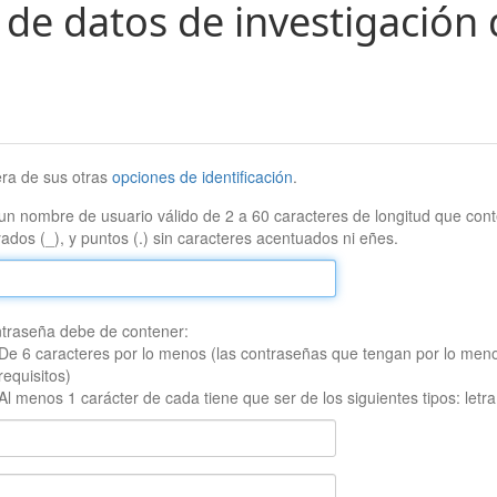
 de datos de investigación 
era de sus otras
opciones de identificación
.
un nombre de usuario válido de 2 a 60 caracteres de longitud que conte
ados (_), y puntos (.) sin caracteres acentuados ni eñes.
traseña debe de contener:
De 6 caracteres por lo menos (las contraseñas que tengan por lo men
requisitos)
Al menos 1 carácter de cada tiene que ser de los siguientes tipos: let