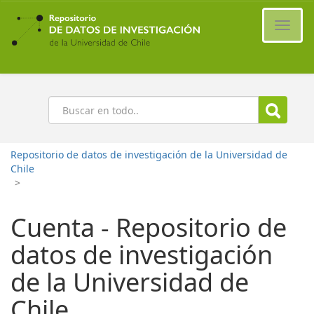
Ir
al
Cambi
contenido
naveg
principal
Buscar
Repositorio de datos de investigación de la Universidad de
Chile
>
Cuenta - Repositorio de
datos de investigación
de la Universidad de
Chile