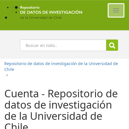
Ir
al
Cambi
contenido
naveg
principal
Buscar
Repositorio de datos de investigación de la Universidad de
Chile
>
Cuenta - Repositorio de
datos de investigación
de la Universidad de
Chile