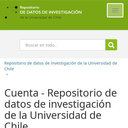
Ir
al
Cambi
contenido
naveg
principal
Buscar
Repositorio de datos de investigación de la Universidad de
Chile
>
Cuenta - Repositorio de
datos de investigación
de la Universidad de
Chile