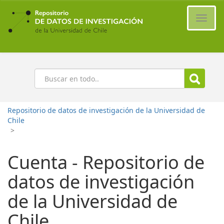
Ir
al
Cambi
contenido
naveg
principal
Buscar
Repositorio de datos de investigación de la Universidad de
Chile
>
Cuenta - Repositorio de
datos de investigación
de la Universidad de
Chile