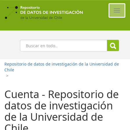
Ir
al
Cambi
contenido
naveg
principal
Buscar
Repositorio de datos de investigación de la Universidad de
Chile
>
Cuenta - Repositorio de
datos de investigación
de la Universidad de
Chile