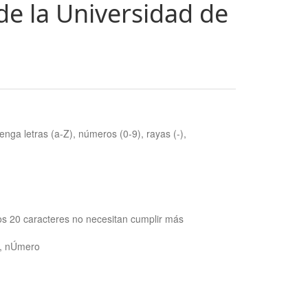
de la Universidad de
nga letras (a-Z), números (0-9), rayas (-),
os 20 caracteres no necesitan cumplir más
ra, nÚmero