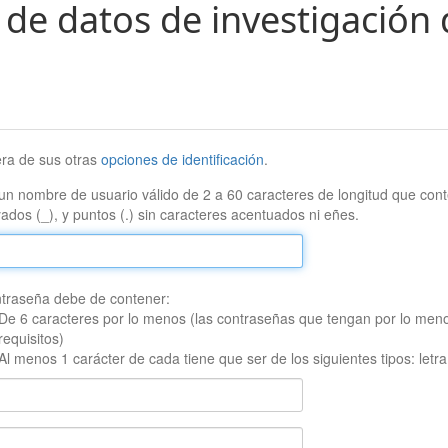
 de datos de investigación 
era de sus otras
opciones de identificación
.
un nombre de usuario válido de 2 a 60 caracteres de longitud que conte
ados (_), y puntos (.) sin caracteres acentuados ni eñes.
traseña debe de contener:
De 6 caracteres por lo menos (las contraseñas que tengan por lo men
requisitos)
Al menos 1 carácter de cada tiene que ser de los siguientes tipos: let