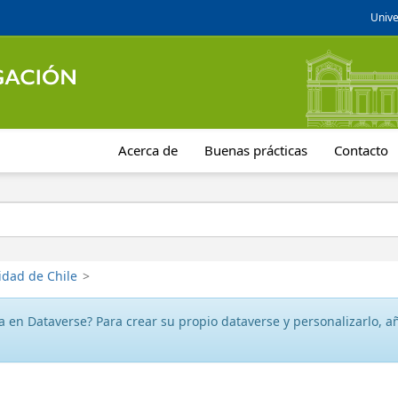
Unive
Acerca de
Buenas prácticas
Contacto
idad de Chile
>
 en Dataverse? Para crear su propio dataverse y personalizarlo, aña