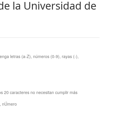
de la Universidad de
nga letras (a-Z), números (0-9), rayas (-),
os 20 caracteres no necesitan cumplir más
ra, nÚmero