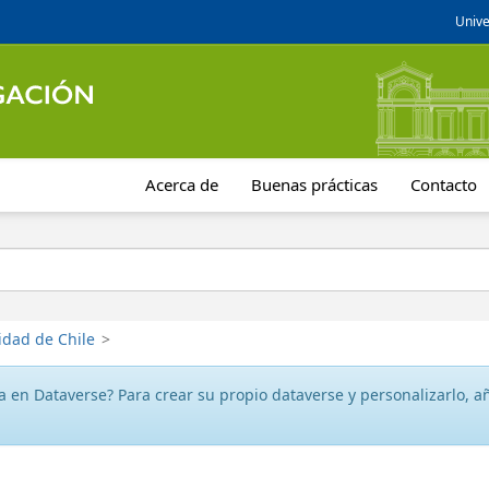
Unive
Acerca de
Buenas prácticas
Contacto
idad de Chile
>
 en Dataverse? Para crear su propio dataverse y personalizarlo, aña