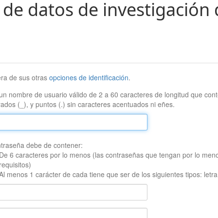
 de datos de investigación 
era de sus otras
opciones de identificación
.
un nombre de usuario válido de 2 a 60 caracteres de longitud que conte
ados (_), y puntos (.) sin caracteres acentuados ni eñes.
traseña debe de contener:
De 6 caracteres por lo menos (las contraseñas que tengan por lo men
requisitos)
Al menos 1 carácter de cada tiene que ser de los siguientes tipos: let