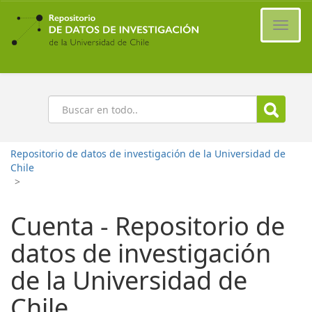
Ir
al
Cambi
contenido
naveg
principal
Buscar
Repositorio de datos de investigación de la Universidad de
Chile
>
Cuenta - Repositorio de
datos de investigación
de la Universidad de
Chile