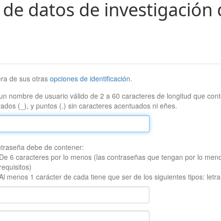
 de datos de investigación 
era de sus otras
opciones de identificación
.
un nombre de usuario válido de 2 a 60 caracteres de longitud que conte
ados (_), y puntos (.) sin caracteres acentuados ni eñes.
traseña debe de contener:
De 6 caracteres por lo menos (las contraseñas que tengan por lo men
requisitos)
Al menos 1 carácter de cada tiene que ser de los siguientes tipos: let