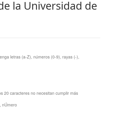
de la Universidad de
nga letras (a-Z), números (0-9), rayas (-),
os 20 caracteres no necesitan cumplir más
ra, nÚmero