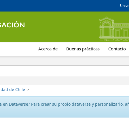
Unive
Acerca de
Buenas prácticas
Contacto
idad de Chile
>
 en Dataverse? Para crear su propio dataverse y personalizarlo, aña