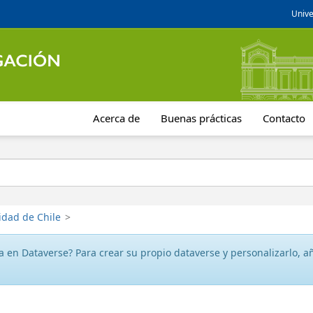
Unive
Acerca de
Buenas prácticas
Contacto
idad de Chile
>
 en Dataverse? Para crear su propio dataverse y personalizarlo, aña