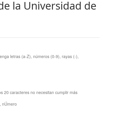
de la Universidad de
nga letras (a-Z), números (0-9), rayas (-),
os 20 caracteres no necesitan cumplir más
ra, nÚmero