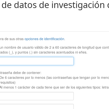
 de datos de investigación 
era de sus otras
opciones de identificación
.
un nombre de usuario válido de 2 a 60 caracteres de longitud que conte
ados (_), y puntos (.) sin caracteres acentuados ni eñes.
traseña debe de contener:
De 6 caracteres por lo menos (las contraseñas que tengan por lo men
requisitos)
Al menos 1 carácter de cada tiene que ser de los siguientes tipos: let